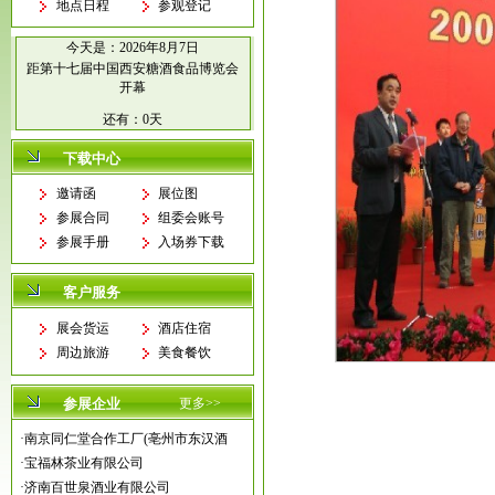
地点日程
参观登记
今天是：
2026年8月7日
距第十七届中国西安糖酒食品博览会
开幕
还有：
0天
下载中心
邀请函
展位图
参展合同
组委会账号
参展手册
入场券下载
客户服务
展会货运
酒店住宿
周边旅游
美食餐饮
参展企业
更多>>
·
南京同仁堂合作工厂(亳州市东汉酒
·
宝福林茶业有限公司
·
济南百世泉酒业有限公司